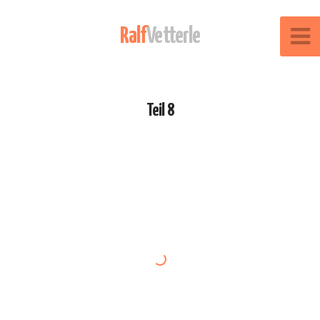
Ralf
Vetterle
Teil 8